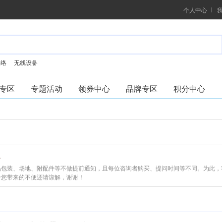
个人中心
网络
无线设备
专区
专题活动
领券中心
品牌专区
积分中心
品包装、场地、附配件等不做提前通知，且每位咨询者购买、提问时间等不同。为此，
给您带来的不便还请谅解，谢谢！